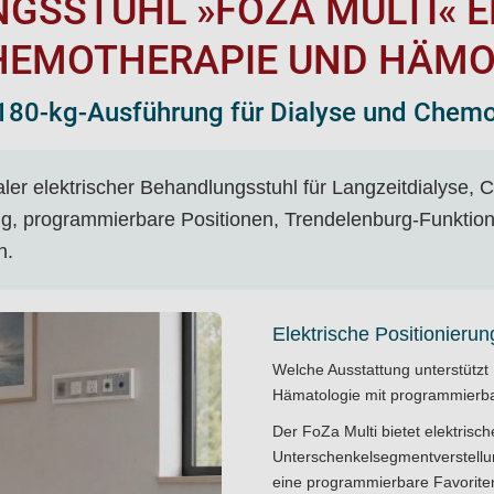
GSSTUHL »FOZA MULTI« E
HEMOTHERAPIE UND HÄMOD
 180-kg-Ausführung für Dialyse und Chem
naler elektrischer Behandlungsstuhl für Langzeitdialyse
g, programmierbare Positionen, Trendelenburg-Funktion
n.
Elektrische Positionierun
Welche Ausstattung unterstütz
Hämatologie mit programmierb
Der FoZa Multi bietet elektrisc
Unterschenkelsegmentverstellun
eine programmierbare Favoriten