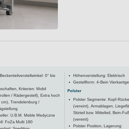
 Beckenteilverstellwinkel: 0° bis
Höhenverstellung: Elektrisch
Gestellform: 4-Bein Vierkantges
schaften, Kriterien: Mobil
Polster
rollen / Rädergestell), Extra hoch
Polster Segmente: Kopf-Rücke
 cm), Trendelenburg /
(vereint), Armablagen, Liegefl
ägstellung
Sitzteil bzw. Mittelteil, Bein-Fuß
teller: U.B.M. Meble Medyczne
(vereint)
l: FoZa Multi 180
Polster Position, Lagerung:
ndart: Spedition