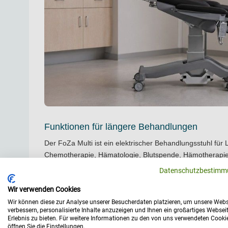
Funktionen für längere Behandlungen
Der FoZa Multi ist ein elektrischer Behandlungsstuhl für
Chemotherapie, Hämatologie, Blutspende, Hämotherapi
Patientenuntersuchungen. Er ist auf Behandlungen ausge
Datenschutzbestimm
und Patienten über längere Zeit stabil, komfortabel und 
Wir verwenden Cookies
müssen. Die elektrische Höhenverstellung erfolgt über ei
liegt der Höhenbereich bei 53 bis 97 cm. Damit kann der 
Wir können diese zur Analyse unserer Besucherdaten platzieren, um unsere Webs
verbessern, personalisierte Inhalte anzuzeigen und Ihnen ein großartiges Websei
Arbeitspositionen und Behandlungsszenarien angepasst
Erlebnis zu bieten. Für weitere Informationen zu den von uns verwendeten Cooki
mithilfe eines Magnetschlüssels gesperrt und entsperrt 
öffnen Sie die Einstellungen.