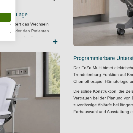
enburg-Lage
s erleichtert das Wechseln
tientin oder den Patienten
er eine einzelne Taste
+
ranz von +/- 2 Grad. Die
gment erreicht -30 Grad. Diese
Programmierbare Unterst
emotherapieumgebungen, in
 zusammenwirken müssen.
Der FoZa Multi bietet elektrisc
sstattung
Trendelenburg-Funktion auf Kno
Chemotherapie, Hämatologie u
tbarkeit von 180 kg ausgelegt.
 und die Gesamtbreite von
Die solide Konstruktion, die Be
is. Doppelrollen mit 100 mm
Vertrauen bei der Planung von 
dling im Raum. Optionale
zuverlässige Abläufe bei länger
sionshalter oder elektrische
Farbauswahl und Ausstattung e
 medizinische Einrichtungen
e Technik mit