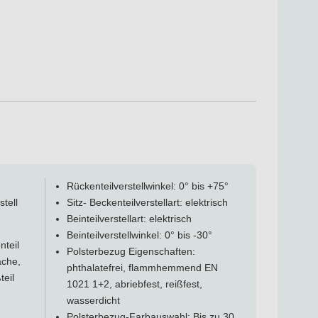
Rückenteilverstellwinkel: 0° bis +75°
tell
Sitz- Beckenteilverstellart: elektrisch
Beinteilverstellart: elektrisch
Beinteilverstellwinkel: 0° bis -30°
nteil
Polsterbezug Eigenschaften:
äche,
phthalatefrei, flammhemmend EN
teil
1021 1+2, abriebfest, reißfest,
wasserdicht
Polsterbezug-Farbauswahl: Bis zu 30