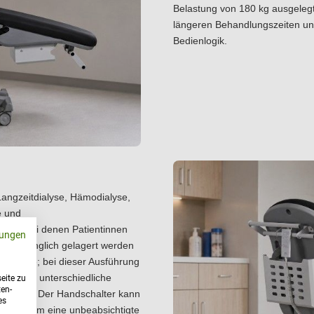
Belastung von 180 kg ausgelegt.
längeren Behandlungszeiten u
Bedienlogik.
 Langzeitdialyse, Hämodialyse,
e und
legt, bei denen Patientinnen
ungen
gut zugänglich gelagert werden
ne Säule; bei dieser Ausführung
Stuhl an unterschiedliche
eite zu
ten-
 werden. Der Handschalter kann
es
werden, um eine unbeabsichtigte