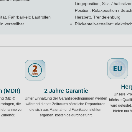
Liegeposition, Sitz- / halbsitze
Position, Relaxposition / Beach
ität, Fahrbarkeit: Laufrollen
Herzbett, Trendelenburg
ln verstellbar
Rückenteilverstellart: elektrisc
Herg
h (MDR)
2 Jahre Garantie
Unsere Pro
ung (MDR)
Unter Einhaltung der Garantiebedingungen werden
höchste Quali
rbringen, die
während dieses Zeitraums sämtliche Reparaturen,
wird getestet
etriebnahme von
die sich aus Material- und Fabrikationsfehlern
bieten nur 
 Zubehör.
ergeben, kostenlos durchgeführt.