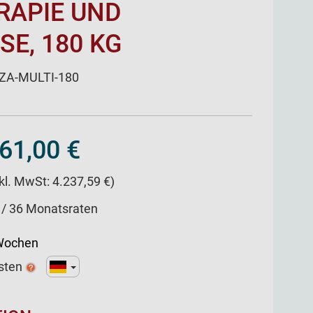
APIE UND
E, 180 KG
A-MULTI-180
61,00 €
nkl. MwSt: 4.237,59 €)
 / 36 Monatsraten
 Wochen
sten