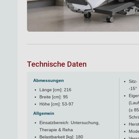
Technische Daten
Abmessungen
Sitz-
-15°
Länge [cm]: 216
Eigen
Breite [cm]: 95
(Lauf
Höhe [cm]: 53-97
(≥ 85
Allgemein
Schr
Einsatzbereich: Untersuchung,
Hers
Therapie & Reha
Model
Belastbarkeit [kg]: 180
Versa