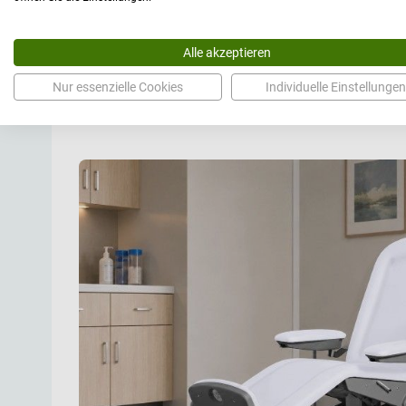
Bedienung zu verhindern.
Elektrische Segmentverstellung und Trendel
Alle akzeptieren
Rücken-, Sitz- und Beinteil werden elektrisch bewegt. Da
Nur essenzielle Cookies
Individuelle Einstellungen
zwischen Sitz-, Ruhe- und Behandlungslage, ohne die Pa
unnötig zu belasten. Die Trendelenburg-Position kann üb
angesteuert werden und erreicht -15 Grad mit einer Tole
Rückenverstellung beträgt 75 Grad, das Unterschenkelse
Funktionen sind besonders wertvoll in Dialyse- und Ch
denen Komfort, Sicherheit und schnelle Anpassbarkeit
Belastbare Konstruktion und medizinische Au
Diese FoZa-Multi-Ausführung ist für eine maximale Belas
Die Sitzbreite von 60,5 cm, die Gesamtlänge von 216 cm
95 cm bilden eine großzügige Arbeits- und Lagerungsbas
Durchmesser sind feststellbar und unterstützen das Han
Ausstattungen wie Akku, Zentralbremse, Seitentisch, Infu
Fußstützenverstellung erweitern den Einsatzbereich. Für
entsteht ein vielseitiger Behandlungsstuhl, der funktional
patientenorientierter Lagerung verbindet.