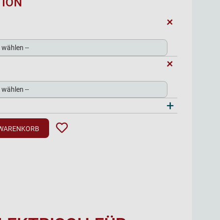
TION
+
+
+
 WARENKORB