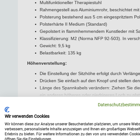
Multifunktioneller Therapiestuhl
Die Polsterung ist mit feuerhemmendem Kunstleder der Kl
Rahmengestell aus Aluminiumrohr, beschichtet mit
ausgestattet. Der Stuhl ist in 25 verschiedenen Farben e
Polsterung bestehend aus 5 cm eingespritztem P
Sie haben Fragen? Einfach anrufen. Das Medizina-Team i
Polsterhärte II Medium (Standard)
Gepolstert in flammhemmendem Kunstleder mit Sani
Klassifizierung: M2 (Norma NFP 92-503). In versc
Gewicht: 9,5 kg
Belastbarkeit: 135 kg
Höhenverstellung:
Die Einstellung der Sitzhöhe erfolgt durch Verlän
Drücken Sie einfach auf den Knopf und stellen den 
Länge des Spannkabels verändern: Ziehen Sie die V
ein anderes höheres oder niedrigeres Loch zu plat
Datenschutzbestimm
Einstellen von Kopfteil und Zubehör:
Um das Kopfteil einzustellen lösen Sie die Drehknö
Wir verwenden Cookies
Befestigen Sie das Kopfteil in der gewünschten Hö
Wir können diese zur Analyse unserer Besucherdaten platzieren, um unsere Webs
verbessern, personalisierte Inhalte anzuzeigen und Ihnen ein großartiges Websei
Um die Neigung einzustellen, lösen Sie die Klemmh
Erlebnis zu bieten. Für weitere Informationen zu den von uns verwendeten Cooki
Technische Daten
Achten Sie darauf, die Zähne richtig ineinander zu
öffnen Sie die Einstellungen.