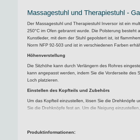
Massagestuhl und Therapiestuhl - Ga
Der Massagestuhl und Therapiestuhl Inversor ist ein mul
250°C im Ofen gebrannt wurde. Die Polsterung besteht a
Kunstleder, mit dem der Stuhl gepolstert ist, ist flammh
Norm NFP 92-503 und ist in verschiedenen Farben erhältl
Höhenverstellung
Die Sitzhöhe kann durch Verlängern des Rohres eingestel
kann angepasst werden, indem Sie die Vorderseite des Si
Loch platzieren.
Einstellen des Kopfteils und Zubehörs
Um das Kopfteil einzustellen, lösen Sie die Drehknöpfe u
Sie die Drehknöpfe fest an. Um die Neigung einzustellen,
ineinandergreifen, bevor Sie sie wieder festziehen. Die 
Klettverschluss an der Struktur befestigt, so dass Sie di
Produktinformationen:
Eigenschaften der Polsterung