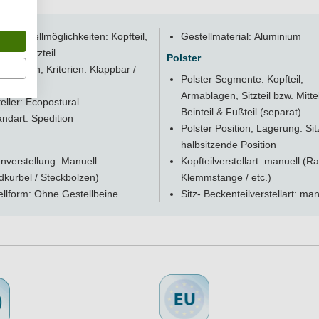
 Verlängern des Schultergurtes reguliert
s an der Struktur befestigt, so dass Sie die Position anpassen können
er Verstellmöglichkeiten: Kopfteil,
Gestellmaterial: Aluminium
l(e), Sitzteil
Polster
schaften, Kriterien: Klappbar /
e: M-2 gemäß CE-Vorschriften
Polster Segmente: Kopfteil,
ar
 Schutz
Armablagen, Sitzteil bzw. Mittel
eller: Ecopostural
Beinteil & Fußteil (separat)
ndart: Spedition
Polster Position, Lagerung: Sitz
halbsitzende Position
nverstellung: Manuell
Kopfteilverstellart: manuell (Ra
kurbel / Steckbolzen)
Klemmstange / etc.)
llform: Ohne Gestellbeine
Sitz- Beckenteilverstellart: man