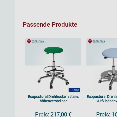
Passende Produkte
Ecopostural Drehhocker »star«,
Ecopostural Drehho
höhenverstellbar
»Ulf« höhenv
Preis:
217,00 €
Preis:
16