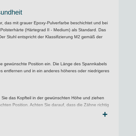
sundheit
r, das mit grauer Epoxy-Pulverfarbe beschichtet und bei
Polsterhärte (Härtegrad II - Medium) als Standard. Das
Der Stuhl entspricht der Klassifizierung M2 gemäß der
die gewünschte Position ein. Die Länge des Spannkabels
es entfernen und in ein anderes höheres oder niedrigeres
en Sie das Kopfteil in der gewünschten Höhe und ziehen
chten Position. Achten Sie darauf, dass die Zähne richtig
rtes reguliert. Die Brust- und Kopfpolster sind mit
+