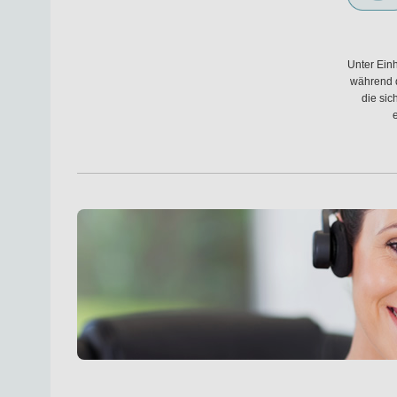
Unter Ein
während d
die sic