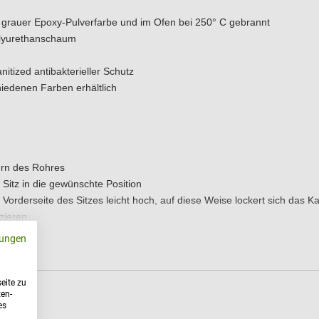
asse M-2 gemäß den CE-Vorschriften versehen. Sie ist mit Sanitized an
 grauer Epoxy-Pulverfarbe und im Ofen bei 250° C gebrannt
rhältlich. Der Schaumstoff hat eine Dicke von 5 cm, und der Härtegrad d
olyurethanschaum
st gerne für Sie da.
tized antibakterieller Schutz
hiedenen Farben erhältlich
gern des Rohres
Sitz in die gewünschte Position
orderseite des Sitzes leicht hoch, auf diese Weise lockert sich das K
zieren
ungen
pfe und setzen das Gestell in die Rückseite des Brustteils
he und ziehen Sie die Drehknöpfe fest an
eite zu
ten-
ebel (und legen Sie das Teil in die gewünschte Position)
es
 setzen, bevor Sie sie wieder anziehen