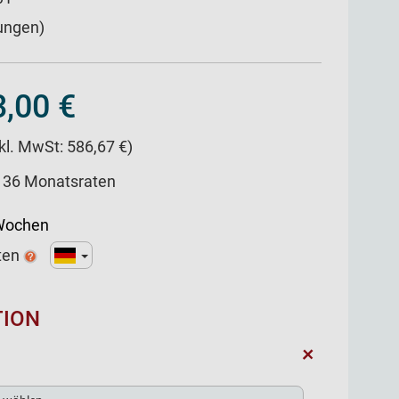
ungen)
,00 €
nkl. MwSt: 586,67 €)
/ 36 Monatsraten
 Wochen
ten
TION
+