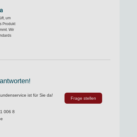
pa
ft, um
s Produkt
ommt. Wir
andards
 antworten!
undenservice ist für Sie da!
Frage stellen
1 006 8
de