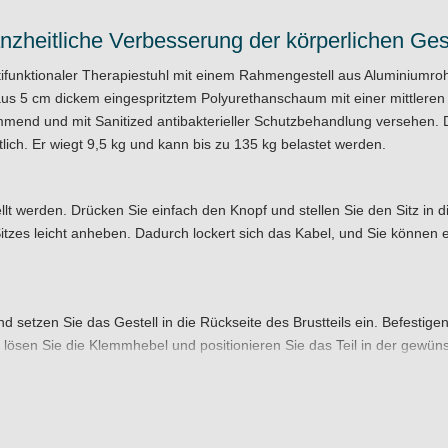
nzheitliche Verbesserung der körperlichen Ge
tifunktionaler Therapiestuhl mit einem Rahmengestell aus Aluminiumroh
us 5 cm dickem eingespritztem Polyurethanschaum mit einer mittleren 
emmend und mit Sanitized antibakterieller Schutzbehandlung versehen. 
ich. Er wiegt 9,5 kg und kann bis zu 135 kg belastet werden.
lt werden. Drücken Sie einfach den Knopf und stellen Sie den Sitz in 
tzes leicht anheben. Dadurch lockert sich das Kabel, und Sie können 
nd setzen Sie das Gestell in die Rückseite des Brustteils ein. Befestig
 lösen Sie die Klemmhebel und positionieren Sie das Teil in der gewüns
Höhe der Armablage wird durch Verkürzen oder Verlängern des Schultergu
e Position anpassen können.