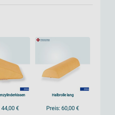
Lagerun
Pre
enzylinderkissen
Halbrolle lang
44,00 €
Preis:
60,00 €