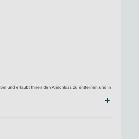
timikrobieller und antibakterieller Schutzbehandlung
es Schaumstoffs ist II - Ausgeglichen.
abel und erlaubt Ihnen den Anschluss zu entfernen und in
+