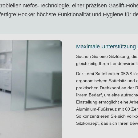
krobiellen Nefos-Technologie, einer präzisen Gaslift-Hö
 gefertigte Hocker höchste Funktionalität und Hygiene für
Maximale Unterstützung 
Suchen Sie eine Sitzlösung, die 
gleichzeitig Ihren Lendenwirbelb
Der Lemi Sattelhocker 052/S lö
ergonomischem Sattelsitz und e
praktischen Drehknopf an der R
Ihrem Bedarf, um eine aufrechte 
Einstellung ermöglicht eine Ar
Aluminium-Fußkreuz mit 60 Zent
So konzentrieren Sie sich vollk
Sitzkonzept, das sich Ihren Be