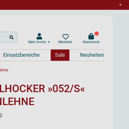
×
Mein Konto
Warenkorb
Merkliste
Einsatzbereiche
Sale
Neuheiten
lehne
LHOCKER »052/S«
NLEHNE
S