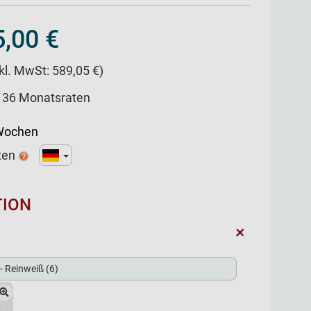
,00 €
nkl. MwSt: 589,05 €)
/ 36 Monatsraten
 Wochen
ten
TION
+