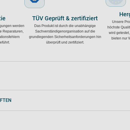
Herg
ie
TÜV Geprüft & zertifiziert
Unsere Pro
ingungen werden
Das Produkt ist durch die unabhängige
höchste Quali
e Reparaturen,
Sachverständigenorganisation auf die
wird getestet
ationsfehlern
grundlegenden Sicherheitsanforderungen hin
bieten nur 
führt.
überprüft und zertifiziert.
AFTEN