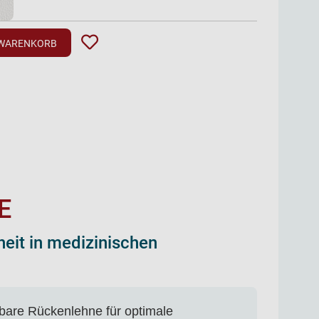
 WARENKORB
E
eit in medizinischen
lbare Rückenlehne für optimale