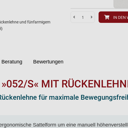
IN DEN
 Rückenlehne und fünfarmigem
l)
 Beratung
Bewertungen
 »052/S« MIT RÜCKENLEHN
Rückenlehne für maximale Bewegungsfreih
e ergonomische Sattelform um eine manuell höhenverstel