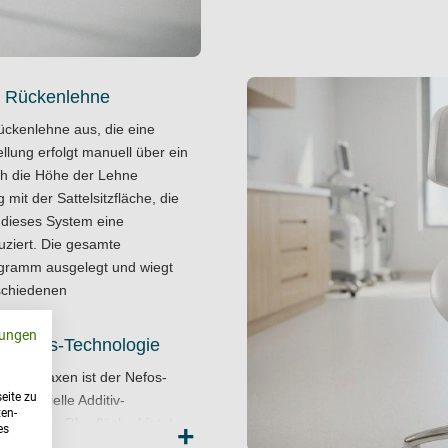
re Rückenlehne
Rückenlehne aus, die eine
ellung erfolgt manuell über ein
ich die Höhe der Lehne
 mit der Sattelsitzfläche, die
 dieses System eine
uziert. Die gesamte
ilogramm ausgelegt und wiegt
rschiedenen
ungen
e Nefos-Technologie
 Fachpraxen ist der Nefos-
eite zu
imikrobielle Additiv-
ten-
 wird. Die Oberfläche bietet
+
es
rien und schützt das Material