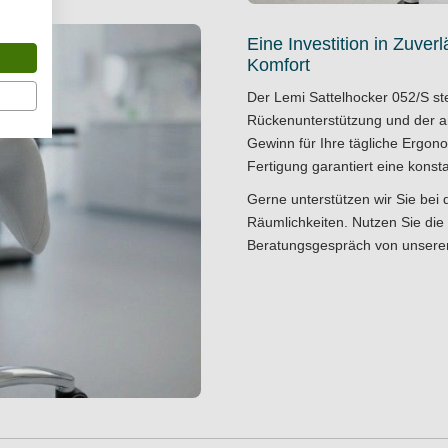
zfunktion bleibt über den
Eine Investition in Zuver
t die Entstehung
Komfort
kompliziert: Ein weiches, mit
ng, da die Technologie die
Der Lemi Sattelhocker 052/S ste
ichheit zu beeinträchtigen.
Rückenunterstützung und der a
Gewinn für Ihre tägliche Ergono
t
Fertigung garantiert eine konst
am sorgt für ein angenehmes
Gerne unterstützen wir Sie bei 
alten bleibt. Lemi unterstreicht
Räumlichkeiten. Nutzen Sie die
den Schaumstoff. Die Sicherheit
Beratungsgespräch
von unsere
et. Diese Technik ist so
t bleibt, um ein ungewolltes
t, gibt das Körpergewicht die
auf allen Praxisböden. Die
e Justierung der Höhe, sodass
 Behandlungssituationen