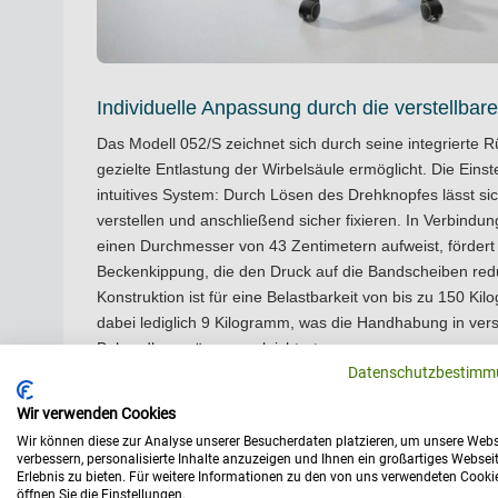
Individuelle Anpassung durch die verstellba
Das Modell 052/S zeichnet sich durch seine integrierte 
gezielte Entlastung der Wirbelsäule ermöglicht. Die Einst
intuitives System: Durch Lösen des Drehknopfes lässt s
verstellen und anschließend sicher fixieren. In Verbindung
einen Durchmesser von 43 Zentimetern aufweist, fördert
Beckenkippung, die den Druck auf die Bandscheiben red
Konstruktion ist für eine Belastbarkeit von bis zu 150 K
dabei lediglich 9 Kilogramm, was die Handhabung in ve
Behandlungsräumen erleichtert.
Datenschutzbestimm
Höchste Hygienestandards durch permanent
Wir verwenden Cookies
Ein wesentliches Merkmal für den Einsatz in Kliniken und
Wir können diese zur Analyse unserer Besucherdaten platzieren, um unsere Webs
Bezug. Dieses exklusive Vinyl-Leder verfügt über eine ant
verbessern, personalisierte Inhalte anzuzeigen und Ihnen ein großartiges Websei
Technologie, die bereits im Herstellungsprozess integriert
Erlebnis zu bieten. Für weitere Informationen zu den von uns verwendeten Cooki
öffnen Sie die Einstellungen.
eine Resistenz von bis zu 99,9 % gegen schädliche Bakte