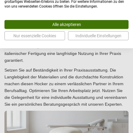
großartiges Webseiten-Erlebnis zu bieten. Für weitere Informationen zu den
von uns verwendeten Cookies öffnen Sie die Einstellungen.
Gesundes Sitzen trifft auf klinische Reinheit
Mit dem Lemi Drehhocker 019 entscheiden Sie sich für eine
Alle akzeptieren
Kombination aus aktiver Rückengesundheit durch den Sattelsitz
und fortschrittlicher Infektionsprävention dank der Nefos-
Nur essenzielle Cookies
Individuelle Einstellungen
Technologie. Die intelligente Rollentechnik sichert Ihre
Arbeitsabläufe ab, während die robuste Bauweise aus
italienischer Fertigung eine langfristige Nutzung in Ihrer Praxis
garantiert.
Setzen Sie auf Beständigkeit in Ihrer Praxisausstattung. Die
Langlebigkeit der Materialien und die durchdachte Konstruktion
machen diesen Hocker zu einem verlässlichen Partner in Ihrem
Berufsalltag. Optimieren Sie Ihren Arbeitsplatz jetzt. Nutzen Sie
die Gelegenheit für eine individuelle Ausstattung und vereinbaren
Sie ein
persönliches Beratungsgespräch
mit unseren Experten.