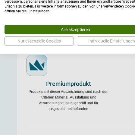
verbessern, personalisierte Inhalte anzuzeigen und Ihnen ein großartiges Websei
Erlebnis zu bieten. Für weitere Informationen zu den von uns verwendeten Cooki
öffnen Sie die Einstellungen.
Medizinprodukt nach (MDR)
Herges
Alle akzeptieren
Die Medizinprodukteverordnung (MDR)
Der Begr
(EU)2017/745 regelt das Inverkehrbringen, die
Qualitätsprod
Nur essenzielle Cookies
Individuelle Einstellungen
Marktbereitstellung sowie die Inbetriebnahme von
höhere Sta
medizinischen Produkten und Zubehör.
Verarbe
Premiumprodukt
Produkte mit dieser Auszeichnung sind nach den
Kriterien Material, Ausstattung und
Verarbeitungsqualität geprüft und für
ausgezeichnet befunden.