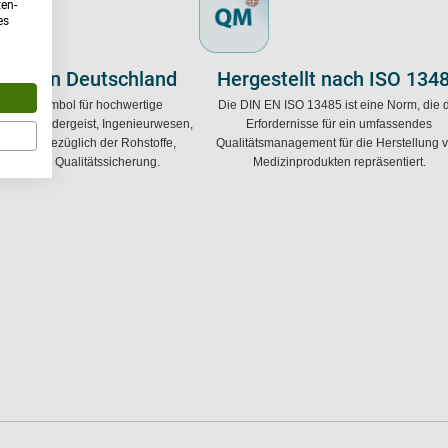
ten-
es
tellt in Deutschland
Hergestellt nach ISO 134
iff als Symbol für hochwertige
Die DIN EN ISO 13485 ist eine Norm, die 
ukte. Erfindergeist, Ingenieurwesen,
Erfordernisse für ein umfassendes
ndards bezüglich der Rohstoffe,
Qualitätsmanagement für die Herstellung 
itung und Qualitätssicherung.
Medizinprodukten repräsentiert.