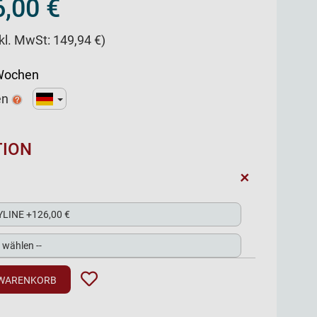
,00 €
nkl. MwSt: 149,94 €)
 Wochen
en
TION
+
 WARENKORB