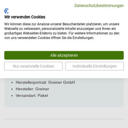
Norm EUR1 für 500 ml, Pumphebel
Datenschutzbestimmungen
Maße (H x B x T): 135 x 35 x 25 cm
Gewicht: 12 kg
Wir verwenden Cookies
Montage: Komplett montiert geliefert
Wir können diese zur Analyse unserer Besucherdaten platzieren, um unsere
Webseite zu verbessern, personalisierte Inhalte anzuzeigen und Ihnen ein
großartiges Webseiten-Erlebnis zu bieten. Für weitere Informationen zu den
von uns verwendeten Cookies öffnen Sie die Einstellungen.
Alle akzeptieren
Technische Daten
Nur essenzielle Cookies
Individuelle Einstellungen
Allgemein
Herstellerportrait:
Greiner GmbH
Hersteller: Greiner
Versandart: Paket