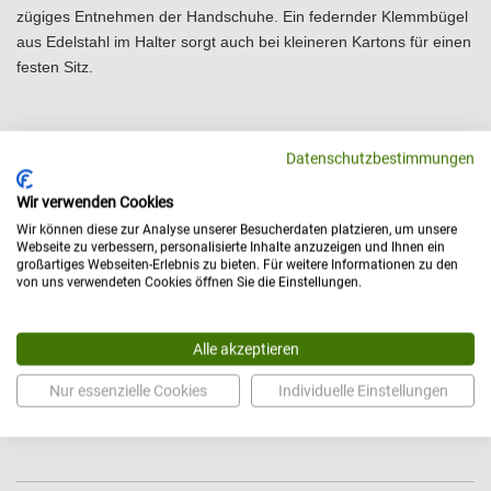
zügiges Entnehmen der Handschuhe. Ein federnder Klemmbügel
aus Edelstahl im Halter sorgt auch bei kleineren Kartons für einen
festen Sitz.
passend für Einmalhandschuhe in verschiedenen
Datenschutzbestimmungen
Kartongrößen
aus mattsilber eloxiertem oder weiß beschichtetem
Wir verwenden Cookies
Aluminium oder gebürstetem Edelstahl
Wir können diese zur Analyse unserer Besucherdaten platzieren, um unsere
Webseite zu verbessern, personalisierte Inhalte anzuzeigen und Ihnen ein
für horizontale oder vertikale Wandmontage
großartiges Webseiten-Erlebnis zu bieten. Für weitere Informationen zu den
geeignet für die gleichzeitige Bereitstellung von 2
von uns verwendeten Cookies öffnen Sie die Einstellungen.
verschiedenen Handschuhgrößen (small, medium oder
large)
Alle akzeptieren
Bitte vergleichen Sie die Innenmaße mit den Maßen
Ihrer Boxen
Nur essenzielle Cookies
Individuelle Einstellungen
Maße: B 240 x H 133 x T 96 mm (Innenmaße)