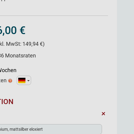
,00 €
nkl. MwSt: 149,94 €)
 36 Monatsraten
 Wochen
ten
TION
+