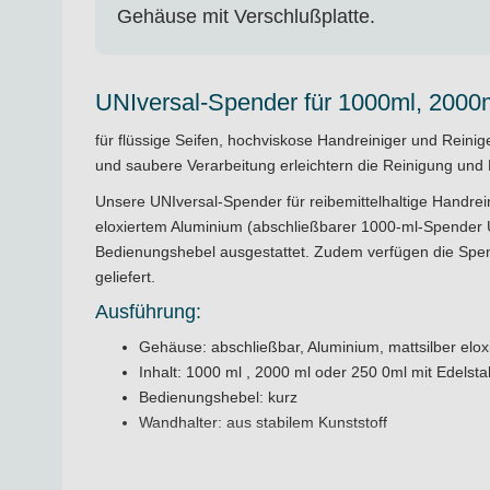
Gehäuse mit Verschlußplatte.
UNIversal-Spender für 1000ml, 2000
für flüssige Seifen, hochviskose Handreiniger und Reinig
und saubere Verarbeitung erleichtern die Reinigung und 
Unsere UNIversal-Spender für reibemittelhaltige Handrein
eloxiertem Aluminium (abschließbarer 1000-ml-Spender UN
Bedienungshebel ausgestattet. Zudem verfügen die Spen
geliefert.
Ausführung:
Gehäuse: abschließbar, Aluminium, mattsilber elox
Inhalt: 1000 ml , 2000 ml oder 250 0ml mit Edelst
Bedienungshebel: kurz
Wandhalter: aus stabilem Kunststoff
Im Handwerk und in der Industrie kommt es häufig zu ext
Einsatzzwecke verwendete Handreiniger sind pastös und te