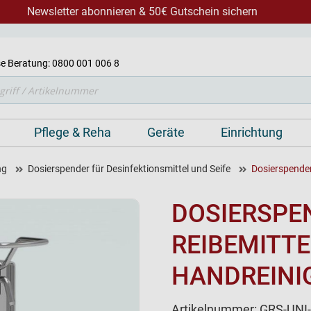
Newsletter abonnieren & 50€ Gutschein sichern
e Beratung: 0800 001 006 8
Pflege & Reha
Geräte
Einrichtung
ng
Dosierspender für Desinfektionsmittel und Seife
Dosierspender
DOSIERSPE
REIBEMITTE
HANDREINIG
Artikelnummer:
GRS-UNI