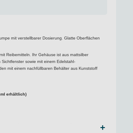
pumpe mit verstellbarer Dosierung. Glatte Oberflächen
it Reibemitteln. Ihr Gehäuse ist aus mattsilber
Sichtfenster sowie mit einem Edelstahl-
en mit einem nachfüllbaren Behälter aus Kunststoff
ml erhältlich)
facher Seife gründlich zu reinigen. Die für solche
+
fentopf greift und damit zugleich die Seife verschmutzt,