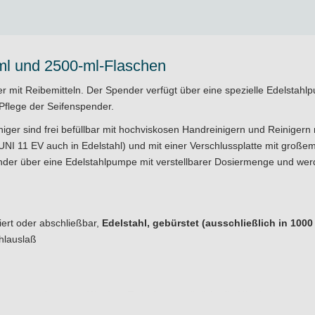
ml und 2500-ml-Flaschen
er mit Reibemitteln. Der Spender verfügt über eine spezielle Edelstahl
Pflege der Seifenspender.
iger sind frei befüllbar mit hochviskosen Handreinigern und Reinigern m
I 11 EV auch in Edelstahl) und mit einer Verschlussplatte mit großem 
der über eine Edelstahlpumpe mit verstellbarer Dosiermenge und werd
iert oder abschließbar,
Edelstahl, gebürstet (ausschließlich in 1000 
ahlauslaß
rem verschmutzen Händen. Es ist kaum möglich, die Hände dann mit ein
ilweise mit zusätzlichen Reibemitteln. Damit nun nicht jeder in den Sei