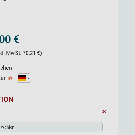
00 €
nkl. MwSt: 70,21 €)
ochen
ten
TION
+