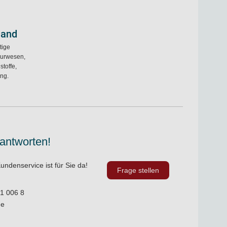
land
tige
ieurwesen,
toffe,
ung.
 antworten!
undenservice ist für Sie da!
Frage stellen
1 006 8
de