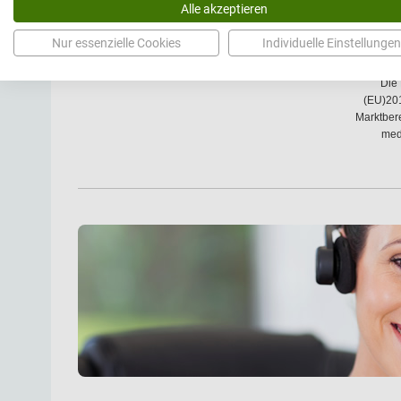
Alle akzeptieren
Nur essenzielle Cookies
Individuelle Einstellungen
Medi
Die
(EU)201
Marktbere
med