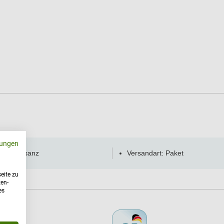
ungen
eller: Bisanz
Versandart: Paket
eite zu
ten-
es