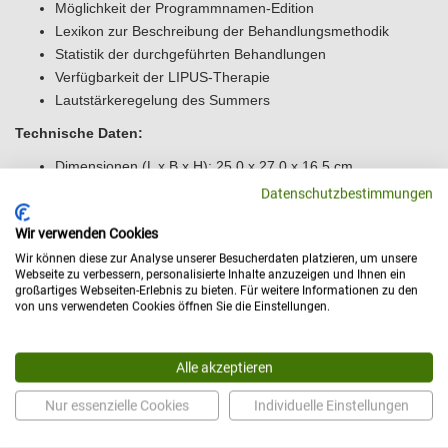
Möglichkeit der Programmnamen-Edition
Lexikon zur Beschreibung der Behandlungsmethodik
Statistik der durchgeführten Behandlungen
Verfügbarkeit der LIPUS-Therapie
Lautstärkeregelung des Summers
Technische Daten:
Dimensionen (L x B x H): 25,0 x 27,0 x 16,5 cm
Gewicht des Geräts: 3 kg
Datenschutzbestimmungen
Stromversorgung, Stromverbrauch: 100 - 240 VAC, 50/60
Wir verwenden Cookies
Hz, 24 VDC, 2,5 A
Wir können diese zur Analyse unserer Besucherdaten platzieren, um unsere
Ultraschall-Köpfe:
Webseite zu verbessern, personalisierte Inhalte anzuzeigen und Ihnen ein
großartiges Webseiten-Erlebnis zu bieten. Für weitere Informationen zu den
Typ GU-1 - 1 cm2; 1/3 MHz
von uns verwendeten Cookies öffnen Sie die Einstellungen.
Typ GU-5 - 5 cm2; 1/3 MHz
Typ SnG - 17,3 cm2; 1/3 MHz
Alle akzeptieren
Voreingestellte Behandlungsprogramme:
Nur essenzielle Cookies
Individuelle Einstellungen
Eingebaute Behandlungsprogramme für die
Ultraschalltherapie: 156