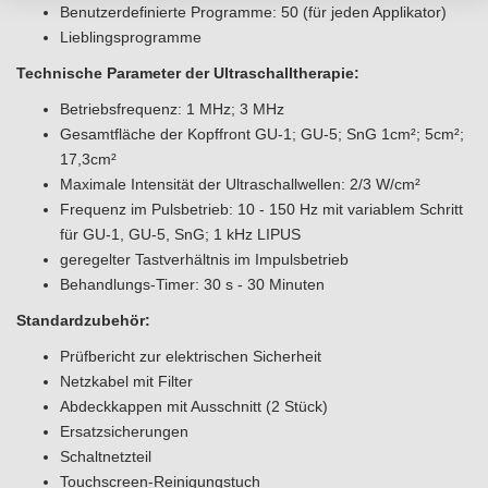
Benutzerdefinierte Programme: 50 (für jeden Applikator)
Lieblingsprogramme
Technische Parameter der Ultraschalltherapie:
Betriebsfrequenz: 1 MHz; 3 MHz
Gesamtfläche der Kopffront GU-1; GU-5; SnG 1cm²; 5cm²;
17,3cm²
Maximale Intensität der Ultraschallwellen: 2/3 W/cm²
Frequenz im Pulsbetrieb: 10 - 150 Hz mit variablem Schritt
für GU-1, GU-5, SnG; 1 kHz LIPUS
geregelter Tastverhältnis im Impulsbetrieb
Behandlungs-Timer: 30 s - 30 Minuten
Standardzubehör:
Prüfbericht zur elektrischen Sicherheit
Netzkabel mit Filter
Abdeckkappen mit Ausschnitt (2 Stück)
Ersatzsicherungen
Schaltnetzteil
Touchscreen-Reinigungstuch