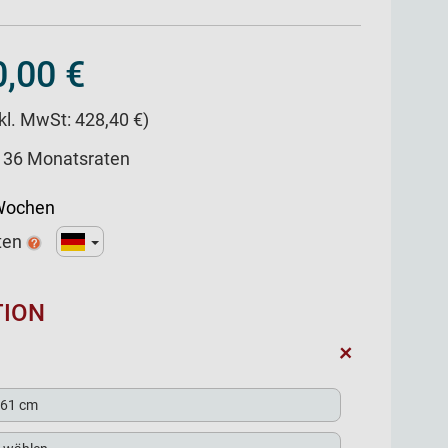
,00 €
nkl. MwSt: 428,40 €)
/ 36 Monatsraten
 Wochen
ten
TION
+