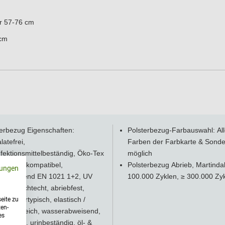
r 57-76 cm
 cm
terbezug Eigenschaften:
Polsterbezug-Farbauswahl: Al
latefrei,
Farben der Farbkarte & Sonde
fektionsmittelbeständig, Öko-Tex
möglich
ard, biokompatibel,
Polsterbezug Abrieb, Martindal
ungen
mhemmend EN 1021 1+2, UV
100.000 Zyklen, ≥ 300.000 Zy
ndig / lichtecht, abriebfest,
est, ledertypisch, elastisch /
eite zu
ten-
nehm weich, wasserabweisend,
es
eständig, urinbeständig, öl- &