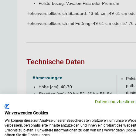
Polsterbezug: Vovalon Pisa oder Premium
Höhenverstellbereich Standard: 43-55 cm, 49-61 cm ode
Höhenverstellbereich mit Fußring: 49-61 cm oder 57-76
Technische Daten
Abmessungen
Pols
phtha
Höhe [cm]: 40-70
desin
Sitzhöhe [cm]: 40 bis 52, 46 bis 58, 54
Stand
bis 73
Datenschutzbestimm
flam
Allgemein
Wir verwenden Cookies
bestä
Belastbarkeit [kg]: 150
reißf
Wir können diese zur Analyse unserer Besucherdaten platzieren, um unsere Webs
verbessern, personalisierte Inhalte anzuzeigen und Ihnen ein großartiges Websei
Herstellerportrait:
Greiner GmbH
ange
Erlebnis zu bieten. Für weitere Informationen zu den von uns verwendeten Cooki
Hersteller: Greiner
blutb
öffnen Sie die Einstellungen.