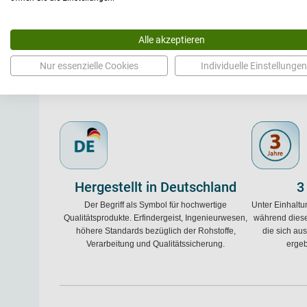
Versandart: Paket
fettb
pfleg
Polster
Alle akzeptieren
antib
Nur essenzielle Cookies
Individuelle Einstellungen
Hergestellt in Deutschland
3
Der Begriff als Symbol für hochwertige
Unter Einhalt
Qualitätsprodukte. Erfindergeist, Ingenieurwesen,
während diese
höhere Standards bezüglich der Rohstoffe,
die sich aus
Verarbeitung und Qualitätssicherung.
ergeb