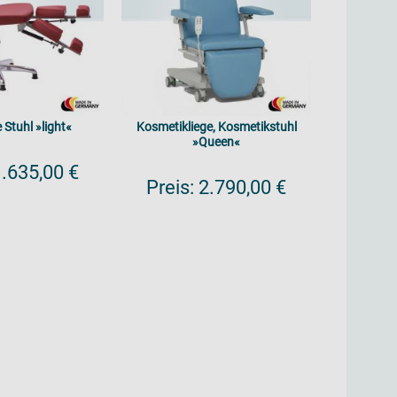
 Stuhl »light«
Kosmetikliege, Kosmetikstuhl
Variat
»Queen«
.635,00 €
Preis
Preis:
2.790,00 €