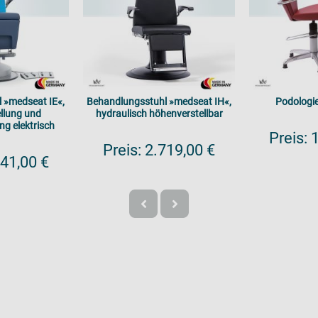
 »medseat IE«,
Behandlungsstuhl »medseat IH«,
Podologie
llung und
hydraulisch höhenverstellbar
ng elektrisch
Preis:
1
Preis:
2.719,00 €
41,00 €