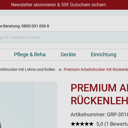
Newsletter abonnieren & 50€ Gutschein sichern
e Beratung: 0800 001 006 8
Pflege & Reha
Geräte
Einrichtung
rehhocker mit Lehne und Rollen
Premium Arbeitshocker mit Rückenl
PREMIUM A
RÜCKENLE
Artikelnummer:
GRP-301
★★★★★
☆☆☆☆☆
5,0 (1 Bewert