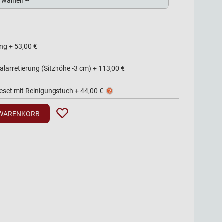
e
ing
+
53,00 €
alarretierung (Sitzhöhe -3 cm)
+
113,00 €
geset mit Reinigungstuch
+
44,00 €
 WARENKORB