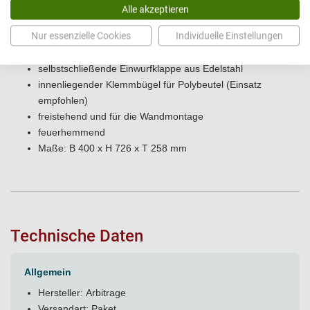
Alle akzeptieren
Füllvolumen ca. 60 Liter
Nur essenzielle Cookies
Individuelle Einstellungen
Mülleimer aus weiß (RAL 9016) beschichtetem Stahlblech
oder gebürstetem Edelstahl
selbstschließende Einwurfklappe aus Edelstahl
innenliegender Klemmbügel für Polybeutel (Einsatz
empfohlen)
freistehend und für die Wandmontage
feuerhemmend
Maße: B 400 x H 726 x T 258 mm
Technische Daten
Allgemein
Hersteller: Arbitrage
Versandart: Paket