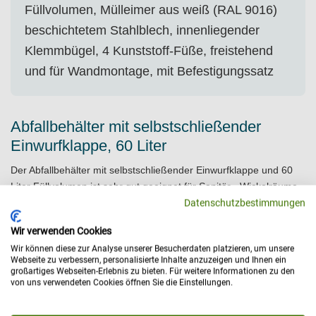
Füllvolumen, Mülleimer aus weiß (RAL 9016)
beschichtetem Stahlblech, innenliegender
Klemmbügel, 4 Kunststoff-Füße, freistehend
und für Wandmontage, mit Befestigungssatz
Abfallbehälter mit selbstschließender
Einwurfklappe, 60 Liter
Der Abfallbehälter mit selbstschließender Einwurfklappe und 60
Liter Füllvolumen ist sehr gut geeignet für Sanitär-, Wickelräume
etc. Das Oberteil ist zwecks Leerung oder Reinigung einfach
Datenschutzbestimmungen
abnehmbar, und der innenliegende Klemmbügel sorgt für
Wir verwenden Cookies
sicheren Halt des Polybeutels im Mülleimer, dessen Einsatz zu
Wir können diese zur Analyse unserer Besucherdaten platzieren, um unsere
empfehlen ist. Der feuerhemmende Abfallbehälter – aufgrund der
Webseite zu verbessern, personalisierte Inhalte anzuzeigen und Ihnen ein
dicht schließenden Einwurfklappe und dem sauber anliegendem
großartiges Webseiten-Erlebnis zu bieten. Für weitere Informationen zu den
von uns verwendeten Cookies öffnen Sie die Einstellungen.
Oberteil – ist sowohl freistehend als auch für die Wandmontage
geeignet.